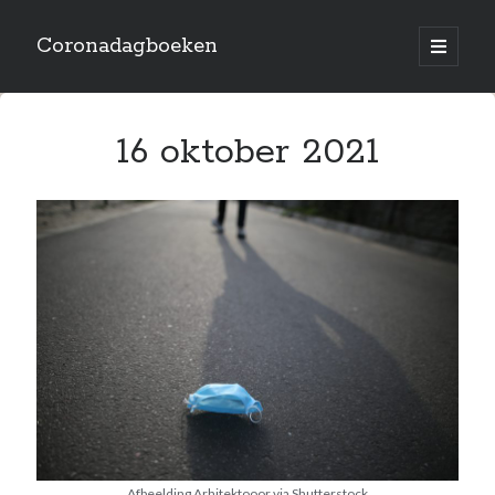
Coronadagboeken
open
primary
Sidebar
menu
Archives
16 oktober 2021
October 2023
January 2022
December 2021
November 2021
October 2021
July 2021
June 2021
May 2021
April 2021
March 2021
February 2021
September 2020
August 2020
July 2020
Afbeelding Arhitektooor via Shutterstock