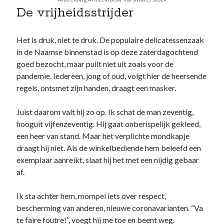
June 2020
De vrijheidsstrijder
May 2020
April 2020
Het is druk, niet te druk. De populaire delicatessenzaak
March 2020
in de Naamse binnenstad is op deze zaterdagochtend
goed bezocht, maar puilt niet uit zoals voor de
pandemie. Iedereen, jong of oud, volgt hier de heersende
Zoeken
regels, ontsmet zijn handen, draagt een masker.
Search
Juist daarom valt hij zo op. Ik schat de man zeventig,
hooguit vijfenzeventig. Hij gaat onberispelijk gekleed,
een heer van stand. Maar het verplichte mondkapje
draagt hij niet. Als de winkelbediende hem beleefd een
exemplaar aanreikt, slaat hij het met een nijdig gebaar
af.
Ik haat dagboeken. Dit is dus geen dagboek
.
Svante de Graaff schrijft en doet aan internationale betrekkingen door
Ik sta achter hem, mompel iets over respect,
handel
bescherming van anderen, nieuwe coronavarianten. “Va
te faire foutre!”, voegt hij me toe en beent weg.