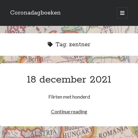
Coronadagboeken
open
primary
Sidebar
menu
Archives
October 2023
Tag:
zentner
January 2022
December 2021
November 2021
October 2021
18 december 2021
July 2021
June 2021
May 2021
Flirten met honderd
April 2021
March 2021
18
Continue reading
February 2021
december
September 2020
2021
August 2020
July 2020