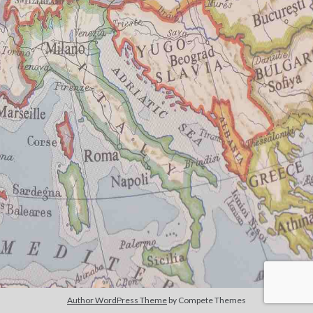
June 2020
May 2020
April 2020
March 2020
Zoeken
Search
Ik haat dagboeken. Dit is dus geen dagboek
.
Svante de Graaff schrijft en doet aan internationale betrekkingen door
handel
Author WordPress Theme
by Compete Themes