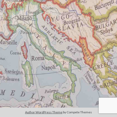
June 2020
May 2020
April 2020
March 2020
Zoeken
Search
Ik haat dagboeken. Dit is dus geen dagboek
.
Svante de Graaff schrijft en doet aan internationale betrekkingen door
handel
Author WordPress Theme
by Compete Themes