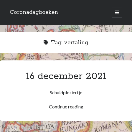
Coronadagboeken
open
primary
Sidebar
menu
Archives
October 2023
Tag:
vertaling
January 2022
December 2021
November 2021
October 2021
16 december 2021
July 2021
June 2021
May 2021
Schuldpleziertje
April 2021
March 2021
16
Continue reading
February 2021
december
September 2020
2021
August 2020
July 2020